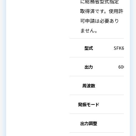
に総務省型式指定
取得済です。使用許
可申請は必要あり
ません。
型式
SFK63113
出力
600W
周波数
26k
発振モード
出力調整