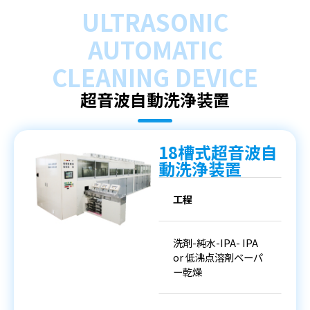
ULTRASONIC
AUTOMATIC
CLEANING DEVICE
超音波自動洗浄装置
18槽式超音波自
動洗浄装置
工程
洗剤-純水-IPA- IPA
or 低沸点溶剤ベーパ
ー乾燥